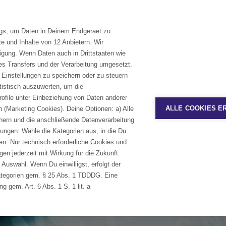
KAR
ags, um Daten in Deinem Endgeraet zu
lutions
Branchen
Services & Training
e und Inhalte von 12 Anbietern. Wir
ligung. Wenn Daten auch in Drittstaaten wie
s Transfers und der Verarbeitung umgesetzt.
asis-Lösungen
avasis Dienstleistungen
Veranstaltungskalender
Unsere Fachgebiete
Lifecyc
 Einstellungen zu speichern oder zu steuern
aRIMx
Consulting
Veranstaltungskalender
Medizintechnik
Teamcen
atistisch auszuwerten, um die
rofile unter Einbeziehung von Daten anderer
amcenter Medical Device Solution
Implementation
Maschinen-, Geräte- und Anlagenbau
Polario
On-Demand Webinare
ALLE COOKIES E
n (Marketing Cookies). Deine Optionen: a) Alle
amcenter Industrial Machinery Solution
Support
Siemens 
ichern und die anschließende Datenverarbeitung
On Demand Webinare
amcenter avaBase
ungen: Wähle die Kategorien aus, in die Du
larion Medical Device Solutions
gen. Nur technisch erforderliche Cookies und
en jederzeit mit Wirkung für die Zukunft.
oduct Engineering Software
Manage
 Auswahl. Wenn Du einwilligst, erfolgt der
ategorien gem. § 25 Abs. 1 TDDDG. Eine
signcenter Solid Edge CAD
avaDigif
g gem. Art. 6 Abs. 1 S. 1 lit. a
News
signcenter Solid Edge CAM Pro
avaTools
signcenter NX CAD
avaTCCo