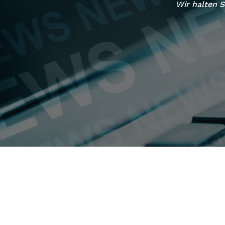
NX
Wir halten S
NX
Qu
Te