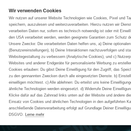
Wir verwenden Cookies
Wir nutzen auf unserer Website Technologien wie Cookies, Pixel und T
So
speichern, auszulesen und weiterzuverarbeiten. Hierzu nutzen wir Dienst
verarbeiten Daten nur, sofern es technisch notwendig ist oder mit Einwil
Homepage
>
Unternehmen
>
avasis
>
News
den USA verarbeitet werden, werden geeignete Garantien zum Schutz de
av
Unsere Zwecke: Die verarbeiteten Daten helfen uns, a) Deine optionalen
av
(Benutzereinstellungen), b) Deine Interaktionen nachzuverfolgen und st
Websitegestaltung zu verbessern (Analytische Cookies), und c) Nutzerp
Te
Websites und anderer Endgeräte für personalisierte Werbung zu erstelle
Te
Cookies erlauben: Du gibst Deine Einwilligung für den Zugriff, das Spe
Te
zu den gennannten Zwecken durch alle eingesetzten Dienste. b) Einstell
Po
einwilligen möchtest. c) Alle ablehnen: Du erteilst uns keine Einwilligun
ähnliche Technologien werden eingesetzt. d) Widerrufe Deine Einwilligung
Pr
Klicke dafür auf das Zahnrad links unten auf der Website und ändere die
Einsatz von Cookies und ähnlichen Technologien in den aufgeführten K
De
anschließende Datenverarbeitung erfolgt auf Grundlage Deiner Einwilligun
De
DSGVO.
Lerne mehr
De