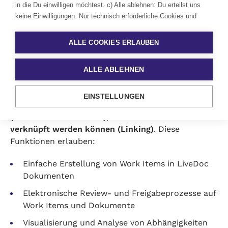
in die Du einwilligen möchtest. c) Alle ablehnen: Du erteilst uns
keine Einwilligungen. Nur technisch erforderliche Cookies und
ähnliche Technologien werden eingesetzt. d) Widerrufe Deine
Polarion Application Lifecycle
Einwilligungen jederzeit mit Wirkung für die Zukunft. Klicke dafür
ALLE COOKIES ERLAUBEN
auf das Zahnrad links unten auf der Website und ändere die
Management
Auswahl. Wenn Du einwilligst, erfolgt der Einsatz von Cookies und
ALLE ABLEHNEN
ähnlichen Technologien in den aufgeführten Kategorien gem. § 25
Kernfunktionalität der browserbasierten
Abs. 1 TDDDG. Eine anschließende Datenverarbeitung erfolgt auf
Application Lifecycle Management Software von
Grundlage Deiner Einwilligung gem. Art. 6 Abs. 1 S. 1 lit. a
EINSTELLUNGEN
Siemens ist das
Arbeiten mit Work Items
DSGVO.
Lerne mehr
(Informationseinheiten), welche miteinander
verknüpft werden können (Linking)
. Diese
Funktionen erlauben:
Einfache Erstellung von Work Items in LiveDoc
Dokumenten
Elektronische Review- und Freigabeprozesse auf
Work Items und Dokumente
Visualisierung und Analyse von Abhängigkeiten