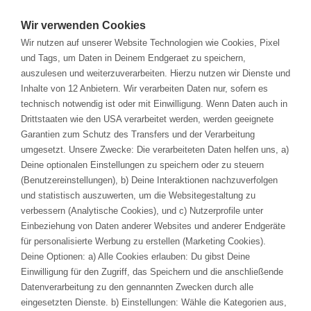
Solutions
Wir verwenden Cookies
Wir nutzen auf unserer Website Technologien wie Cookies, Pixel
Branchen
und Tags, um Daten in Deinem Endgeraet zu speichern,
auszulesen und weiterzuverarbeiten. Hierzu nutzen wir Dienste und
Inhalte von 12 Anbietern. Wir verarbeiten Daten nur, sofern es
Services & Training
technisch notwendig ist oder mit Einwilligung. Wenn Daten auch in
Drittstaaten wie den USA verarbeitet werden, werden geeignete
Veranstaltungen
Garantien zum Schutz des Transfers und der Verarbeitung
Polarion ALM
umgesetzt. Unsere Zwecke: Die verarbeiteten Daten helfen uns, a)
Deine optionalen Einstellungen zu speichern oder zu steuern
Unternehmen
(Benutzereinstellungen), b) Deine Interaktionen nachzuverfolgen
Optimieren Sie Ihre Prozesse des Produktlebenszyklus
und statistisch auszuwerten, um die Websitegestaltung zu
durch die Digitalisierung von Informationen in
verbessern (Analytische Cookies), und c) Nutzerprofile unter
Dokumenten.
Einbeziehung von Daten anderer Websites und anderer Endgeräte
KARRIERE
für personalisierte Werbung zu erstellen (Marketing Cookies).
Deine Optionen: a) Alle Cookies erlauben: Du gibst Deine
REFERENZEN
Einwilligung für den Zugriff, das Speichern und die anschließende
Datenverarbeitung zu den gennannten Zwecken durch alle
DOWNLOADS
eingesetzten Dienste. b) Einstellungen: Wähle die Kategorien aus,