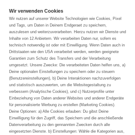
Solutions
Wir verwenden Cookies
Wir nutzen auf unserer Website Technologien wie Cookies, Pixel
Branchen
und Tags, um Daten in Deinem Endgeraet zu speichern,
auszulesen und weiterzuverarbeiten. Hierzu nutzen wir Dienste und
Inhalte von 12 Anbietern. Wir verarbeiten Daten nur, sofern es
Services & Training
technisch notwendig ist oder mit Einwilligung. Wenn Daten auch in
Drittstaaten wie den USA verarbeitet werden, werden geeignete
Veranstaltungen
Garantien zum Schutz des Transfers und der Verarbeitung
umgesetzt. Unsere Zwecke: Die verarbeiteten Daten helfen uns, a)
Deine optionalen Einstellungen zu speichern oder zu steuern
Unternehmen
(Benutzereinstellungen), b) Deine Interaktionen nachzuverfolgen
und statistisch auszuwerten, um die Websitegestaltung zu
verbessern (Analytische Cookies), und c) Nutzerprofile unter
Einbeziehung von Daten anderer Websites und anderer Endgeräte
KARRIERE
für personalisierte Werbung zu erstellen (Marketing Cookies).
Deine Optionen: a) Alle Cookies erlauben: Du gibst Deine
REFERENZEN
Einwilligung für den Zugriff, das Speichern und die anschließende
Datenverarbeitung zu den gennannten Zwecken durch alle
DOWNLOADS
eingesetzten Dienste. b) Einstellungen: Wähle die Kategorien aus,