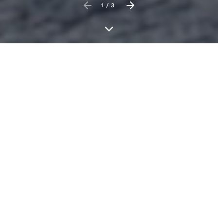
1/3
Unser Fokus
Seit 1997 hat sich avasis beachtliche Marktanteile in
der Beratung, Implementierung, Support und
Training von digitalen Lösungen im Bereich
Teamcenter, Polarion, NX und Teamcenter Quality
erarbeitet. Im Laufe der Zeit haben wir uns auf
regulierte Branchen speziell die Bereiche
Medizintechnik, Maschinen- und Apparatebau sowie
Mechatronik konzentriert. Basierend auf unseren
Werten stellen wir uns täglich von neuem die
Aufgabe, gemeinsam mit unseren Kunden digitale
Lösungen für einen technologischen Fortschritt zu