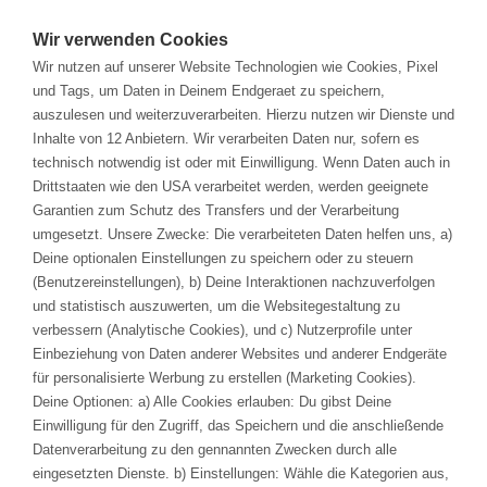
Solutions
Wir verwenden Cookies
Wir nutzen auf unserer Website Technologien wie Cookies, Pixel
Branchen
und Tags, um Daten in Deinem Endgeraet zu speichern,
auszulesen und weiterzuverarbeiten. Hierzu nutzen wir Dienste und
Inhalte von 12 Anbietern. Wir verarbeiten Daten nur, sofern es
avasis Dienstleistungen
Services & Training
technisch notwendig ist oder mit Einwilligung. Wenn Daten auch in
Drittstaaten wie den USA verarbeitet werden, werden geeignete
Wir haben die Erfahrung, das Wissen, die
Veranstaltungen
Garantien zum Schutz des Transfers und der Verarbeitung
Fähigkeit zur Partnerschaft, die Macher und
umgesetzt. Unsere Zwecke: Die verarbeiteten Daten helfen uns, a)
die Werkzeuge, um mit Ihnen zusammen Ihre
Deine optionalen Einstellungen zu speichern oder zu steuern
Unternehmen
(Benutzereinstellungen), b) Deine Interaktionen nachzuverfolgen
Ziele zu erreichen.
und statistisch auszuwerten, um die Websitegestaltung zu
verbessern (Analytische Cookies), und c) Nutzerprofile unter
Einbeziehung von Daten anderer Websites und anderer Endgeräte
KARRIERE
für personalisierte Werbung zu erstellen (Marketing Cookies).
Deine Optionen: a) Alle Cookies erlauben: Du gibst Deine
REFERENZEN
Einwilligung für den Zugriff, das Speichern und die anschließende
Datenverarbeitung zu den gennannten Zwecken durch alle
DOWNLOADS
Consulting Services
eingesetzten Dienste. b) Einstellungen: Wähle die Kategorien aus,