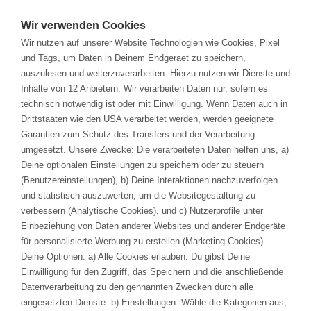
Solutions
Wir verwenden Cookies
Wir nutzen auf unserer Website Technologien wie Cookies, Pixel
Branchen
und Tags, um Daten in Deinem Endgeraet zu speichern,
auszulesen und weiterzuverarbeiten. Hierzu nutzen wir Dienste und
Inhalte von 12 Anbietern. Wir verarbeiten Daten nur, sofern es
Services & Training
technisch notwendig ist oder mit Einwilligung. Wenn Daten auch in
Drittstaaten wie den USA verarbeitet werden, werden geeignete
Veranstaltungen
Garantien zum Schutz des Transfers und der Verarbeitung
avaRisk
umgesetzt. Unsere Zwecke: Die verarbeiteten Daten helfen uns, a)
Deine optionalen Einstellungen zu speichern oder zu steuern
Unternehmen
(Benutzereinstellungen), b) Deine Interaktionen nachzuverfolgen
Umfassende Lösung für einen Risikomanagement
und statistisch auszuwerten, um die Websitegestaltung zu
Prozess nach ISO 14971 mit Schnittstellen zu
verbessern (Analytische Cookies), und c) Nutzerprofile unter
Entwicklung, Usability und klinischer Bewertung
Einbeziehung von Daten anderer Websites und anderer Endgeräte
KARRIERE
für personalisierte Werbung zu erstellen (Marketing Cookies).
Deine Optionen: a) Alle Cookies erlauben: Du gibst Deine
REFERENZEN
Einwilligung für den Zugriff, das Speichern und die anschließende
Datenverarbeitung zu den gennannten Zwecken durch alle
DOWNLOADS
eingesetzten Dienste. b) Einstellungen: Wähle die Kategorien aus,