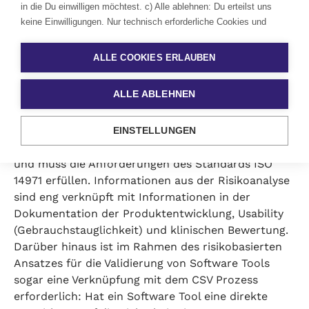
in die Du einwilligen möchtest. c) Alle ablehnen: Du erteilst uns
keine Einwilligungen. Nur technisch erforderliche Cookies und
ähnliche Technologien werden eingesetzt. d) Widerrufe Deine
ISO 14971 Compliance und
Einwilligungen jederzeit mit Wirkung für die Zukunft. Klicke dafür
ALLE COOKIES ERLAUBEN
auf das Zahnrad links unten auf der Website und ändere die
Schnittstellenkonsistenz
Auswahl. Wenn Du einwilligst, erfolgt der Einsatz von Cookies und
sicherstellen
ALLE ABLEHNEN
ähnlichen Technologien in den aufgeführten Kategorien gem. § 25
Abs. 1 TDDDG. Eine anschließende Datenverarbeitung erfolgt auf
Grundlage Deiner Einwilligung gem. Art. 6 Abs. 1 S. 1 lit. a
Das Risikomanagement ist einer der wichtigsten
EINSTELLUNGEN
DSGVO.
Lerne mehr
Prozesse im Lebenszyklus von Medizinprodukten
und muss die Anforderungen des Standards ISO
14971 erfüllen. Informationen aus der Risikoanalyse
sind eng verknüpft mit Informationen in der
Dokumentation der Produktentwicklung, Usability
(Gebrauchstauglichkeit) und klinischen Bewertung.
Darüber hinaus ist im Rahmen des risikobasierten
Ansatzes für die Validierung von Software Tools
sogar eine Verknüpfung mit dem CSV Prozess
erforderlich: Hat ein Software Tool eine direkte