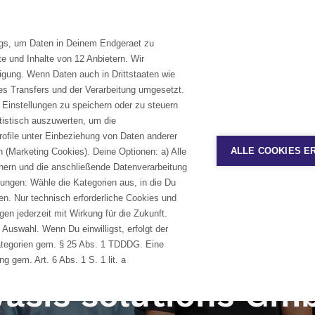
KAR
ags, um Daten in Deinem Endgeraet zu
lutions
Branchen
Services & Training
e und Inhalte von 12 Anbietern. Wir
ligung. Wenn Daten auch in Drittstaaten wie
uns
>
avasis solutions GmbH
s Transfers und der Verarbeitung umgesetzt.
asis-Lösungen
avasis Dienstleistungen
Veranstaltungskalender
Unsere Fachgebiete
Lifecyc
 Einstellungen zu speichern oder zu steuern
aRIMx
Consulting
Veranstaltungskalender
Medizintechnik
Teamcen
atistisch auszuwerten, um die
rofile unter Einbeziehung von Daten anderer
amcenter Medical Device Solution
Implementation
Maschinen-, Geräte- und Anlagenbau
Polario
On-Demand Webinare
ALLE COOKIES E
n (Marketing Cookies). Deine Optionen: a) Alle
amcenter Industrial Machinery Solution
Support
Siemens 
ichern und die anschließende Datenverarbeitung
On Demand Webinare
amcenter avaBase
ungen: Wähle die Kategorien aus, in die Du
larion Medical Device Solutions
gen. Nur technisch erforderliche Cookies und
en jederzeit mit Wirkung für die Zukunft.
oduct Engineering Software
Manage
 Auswahl. Wenn Du einwilligst, erfolgt der
ategorien gem. § 25 Abs. 1 TDDDG. Eine
signcenter Solid Edge CAD
avaDigif
g gem. Art. 6 Abs. 1 S. 1 lit. a
signcenter Solid Edge CAM Pro
avaTools
vasis solutions Gm
signcenter NX CAD
avaTCCo