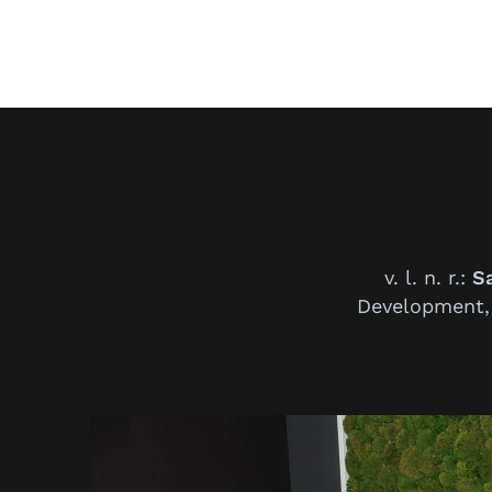
v. l. n. r.:
S
Development,