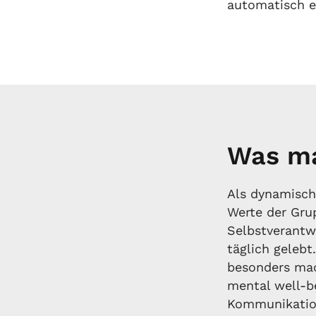
automatisch er
Was ma
Als dynamisch
Werte der Grup
Selbstverantw
täglich geleb
besonders mac
mental well-be
Kommunikation