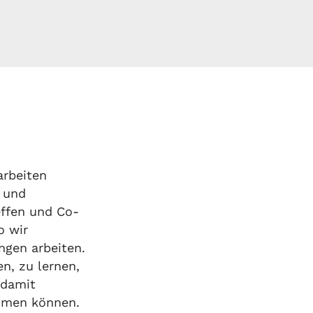
arbeiten
 und
effen und Co-
o wir
gen arbeiten.
n, zu lernen,
 damit
ommen können.