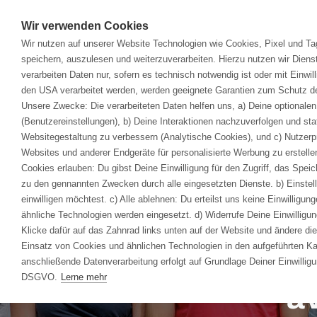
Wir verwenden Cookies
Wir nutzen auf unserer Website Technologien wie Cookies, Pixel und T
So
speichern, auszulesen und weiterzuverarbeiten. Hierzu nutzen wir Dienst
verarbeiten Daten nur, sofern es technisch notwendig ist oder mit Einwil
Homepage
>
Unternehmen
>
avasis
>
Über 
den USA verarbeitet werden, werden geeignete Garantien zum Schutz de
av
Unsere Zwecke: Die verarbeiteten Daten helfen uns, a) Deine optionalen
av
(Benutzereinstellungen), b) Deine Interaktionen nachzuverfolgen und st
Websitegestaltung zu verbessern (Analytische Cookies), und c) Nutzerp
Te
Websites und anderer Endgeräte für personalisierte Werbung zu erstelle
Te
Cookies erlauben: Du gibst Deine Einwilligung für den Zugriff, das Spe
Te
zu den gennannten Zwecken durch alle eingesetzten Dienste. b) Einstell
Po
einwilligen möchtest. c) Alle ablehnen: Du erteilst uns keine Einwilligun
ähnliche Technologien werden eingesetzt. d) Widerrufe Deine Einwilligung
Pr
Klicke dafür auf das Zahnrad links unten auf der Website und ändere die
Einsatz von Cookies und ähnlichen Technologien in den aufgeführten K
De
anschließende Datenverarbeitung erfolgt auf Grundlage Deiner Einwilligun
De
DSGVO.
Lerne mehr
a
De