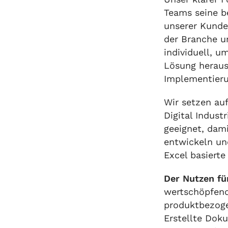
Teams seine b
unserer Kunde
der Branche u
individuell, 
Lösung heraus
Implementieru
Wir setzen au
Digital Indust
geeignet, dami
entwickeln un
Excel basierte
Der Nutzen fü
wertschöpfend
produktbezoge
Erstellte Dok