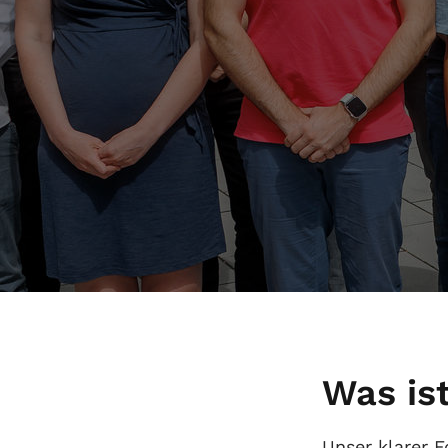
NX
NX
Qu
Te
Was is
Unser klarer F