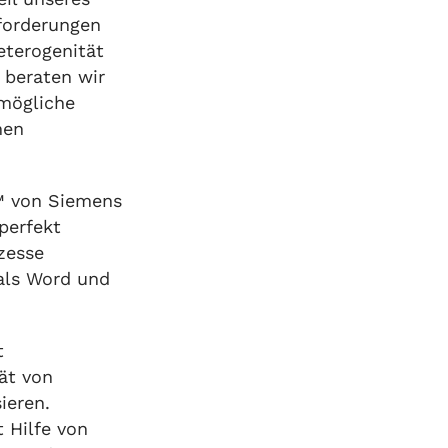
forderungen
eterogenität
 beraten wir
tmögliche
hen
n™ von Siemens
 perfekt
zesse
als Word und
t
ät von
ieren.
 Hilfe von