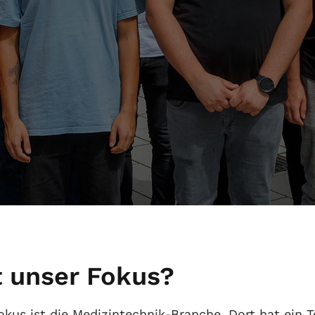
 CAM / CMM
 Simcenter
ality
amcenter Quality
t unser Fokus?
okus ist die Medizintechnik-Branche. Dort hat ein T