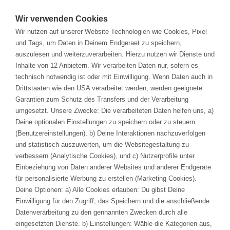
Solutions
Wir verwenden Cookies
Wir nutzen auf unserer Website Technologien wie Cookies, Pixel
Branchen
und Tags, um Daten in Deinem Endgeraet zu speichern,
auszulesen und weiterzuverarbeiten. Hierzu nutzen wir Dienste und
Registration digital_BLINK
Inhalte von 12 Anbietern. Wir verarbeiten Daten nur, sofern es
Services & Training
technisch notwendig ist oder mit Einwilligung. Wenn Daten auch in
Drittstaaten wie den USA verarbeitet werden, werden geeignete
Beyond Requirements Engineering: Integrated
Veranstaltungen
Garantien zum Schutz des Transfers und der Verarbeitung
Medical Device Development with Polarion
umgesetzt. Unsere Zwecke: Die verarbeiteten Daten helfen uns, a)
Deine optionalen Einstellungen zu speichern oder zu steuern
Unternehmen
(Benutzereinstellungen), b) Deine Interaktionen nachzuverfolgen
First Name*
und statistisch auszuwerten, um die Websitegestaltung zu
verbessern (Analytische Cookies), und c) Nutzerprofile unter
Einbeziehung von Daten anderer Websites und anderer Endgeräte
KARRIERE
für personalisierte Werbung zu erstellen (Marketing Cookies).
Deine Optionen: a) Alle Cookies erlauben: Du gibst Deine
REFERENZEN
Einwilligung für den Zugriff, das Speichern und die anschließende
Last Name*
Datenverarbeitung zu den gennannten Zwecken durch alle
DOWNLOADS
eingesetzten Dienste. b) Einstellungen: Wähle die Kategorien aus,